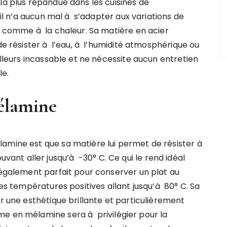
la plus répandue dans les cuisines de
u’il n’a aucun mal à s’adapter aux variations de
id comme à la chaleur. Sa matière en acier
 de résister à l’eau, à l’humidité atmosphérique ou
illeurs incassable et ne nécessite aucun entretien
le.
élamine
amine est que sa matière lui permet de résister à
nt aller jusqu’à -30° C. Ce qui le rend idéal
t également parfait pour conserver un plat au
des températures positives allant jusqu’à 80° C. Sa
er une esthétique brillante et particulièrement
me en mélamine sera à privilégier pour la