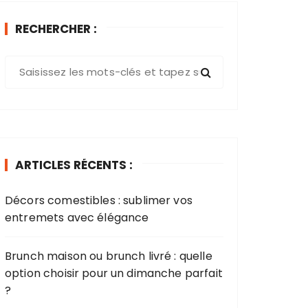
RECHERCHER :
R
e
c
h
e
r
ARTICLES RÉCENTS :
c
h
Décors comestibles : sublimer vos
e
entremets avec élégance​
p
o
u
Brunch maison ou brunch livré : quelle
r
option choisir pour un dimanche parfait
?
: