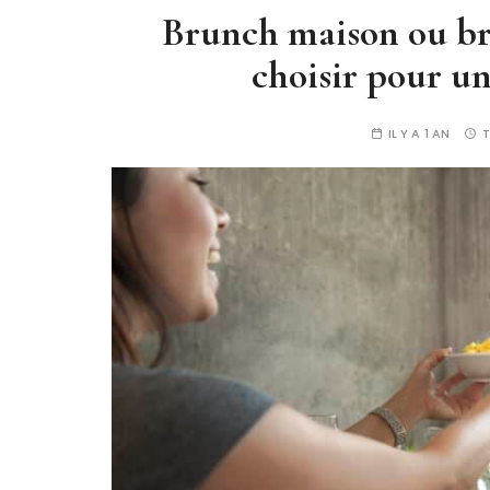
Brunch maison ou bru
choisir pour un
IL Y A 1 AN
T