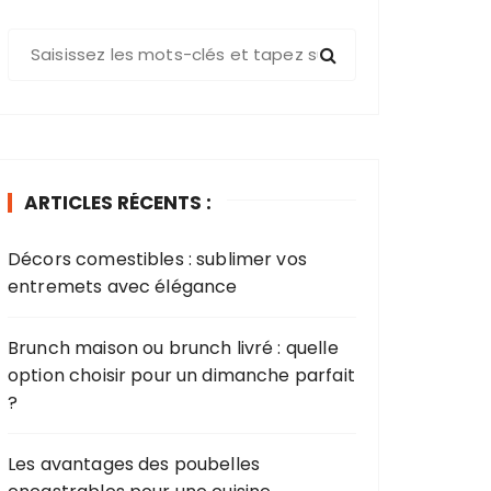
R
e
c
h
e
r
ARTICLES RÉCENTS :
c
h
Décors comestibles : sublimer vos
e
entremets avec élégance​
p
o
u
Brunch maison ou brunch livré : quelle
r
option choisir pour un dimanche parfait
?
:
Les avantages des poubelles