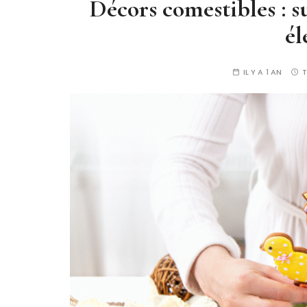
Décors comestibles : 
él
IL Y A 1 AN
T