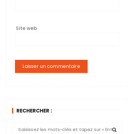
Site web
RECHERCHER :
R
e