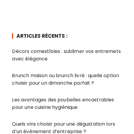
c
h
e
r
ARTICLES RÉCENTS :
c
h
Décors comestibles : sublimer vos entremets
e
avec élégance​
p
o
u
Brunch maison ou brunch livré : quelle option
r
choisir pour un dimanche parfait ?
:
Les avantages des poubelles encastrables
pour une cuisine hygiénique
Quels vins choisir pour une dégustation lors
d’un événement d’entreprise ?