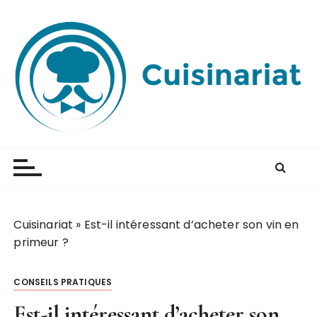
P
a
s
s
e
r
a
u
Cuisinariat
Apprenez dès maintenant à cuisiner
c
o
n
t
e
Cuisinariat
»
Est-il intéressant d’acheter son vin en
n
primeur ?
u
CONSEILS PRATIQUES
Est-il intéressant d’acheter son