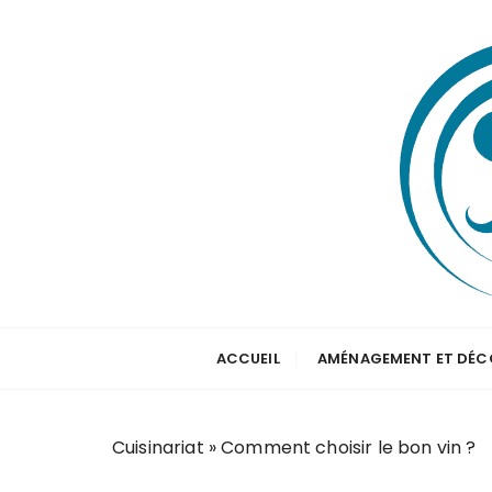
P
a
s
s
e
r
a
u
c
o
n
t
Apprenez dès maintenant à cuisiner
Cuisinariat
e
ACCUEIL
AMÉNAGEMENT ET DÉC
n
u
Cuisinariat
»
Comment choisir le bon vin ?