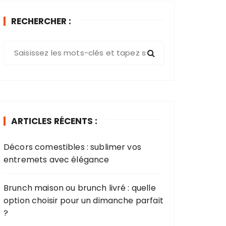
RECHERCHER :
R
e
c
h
e
r
ARTICLES RÉCENTS :
c
h
Décors comestibles : sublimer vos
e
entremets avec élégance​
p
o
u
Brunch maison ou brunch livré : quelle
r
option choisir pour un dimanche parfait
?
: