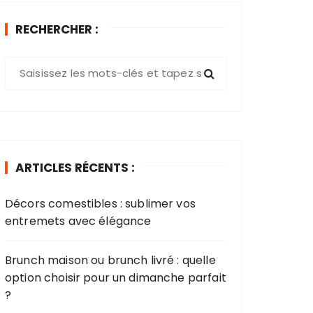
RECHERCHER :
R
e
c
h
e
r
ARTICLES RÉCENTS :
c
h
Décors comestibles : sublimer vos
e
entremets avec élégance​
p
o
u
Brunch maison ou brunch livré : quelle
r
option choisir pour un dimanche parfait
?
: