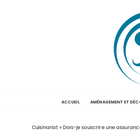
P
a
s
s
e
r
a
u
c
o
n
t
Apprenez dès maintenant à cuisiner
Cuisinariat
e
ACCUEIL
AMÉNAGEMENT ET DÉC
n
u
Cuisinariat
»
Dois-je souscrire une assuranc