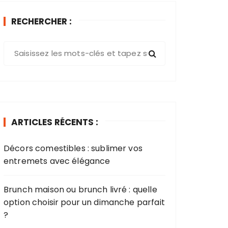
RECHERCHER :
R
e
c
h
e
r
ARTICLES RÉCENTS :
c
h
Décors comestibles : sublimer vos
e
entremets avec élégance​
p
o
u
Brunch maison ou brunch livré : quelle
r
option choisir pour un dimanche parfait
?
: