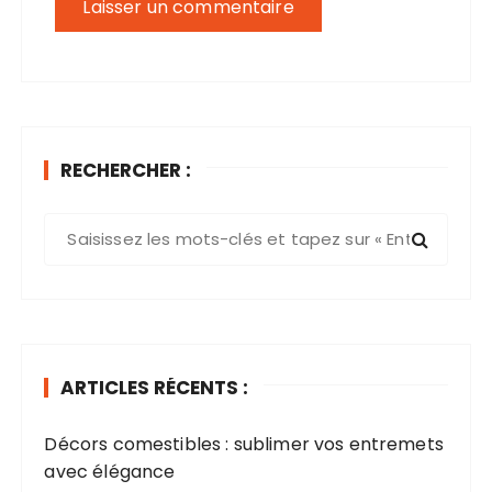
RECHERCHER :
R
e
c
h
e
r
ARTICLES RÉCENTS :
c
h
Décors comestibles : sublimer vos entremets
e
avec élégance​
p