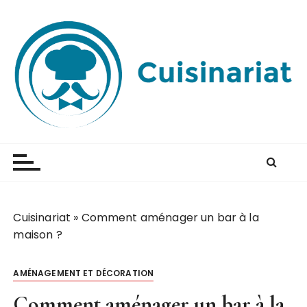
P
a
s
s
e
r
a
u
Cuisinariat
Apprenez dès maintenant à cuisiner
c
o
n
t
e
Cuisinariat
»
Comment aménager un bar à la
n
maison ?
u
AMÉNAGEMENT ET DÉCORATION
Comment aménager un bar à la