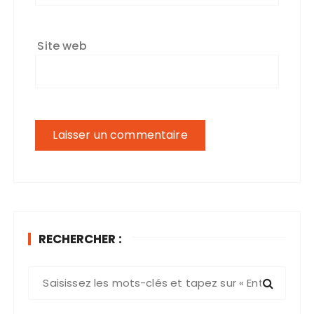
Site web
RECHERCHER :
R
e
c