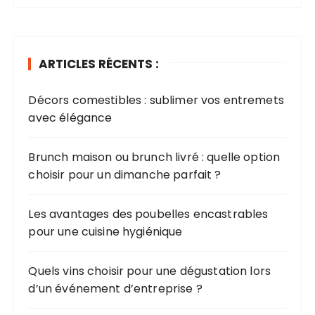
h
e
r
ARTICLES RÉCENTS :
c
h
Décors comestibles : sublimer vos entremets
e
avec élégance​
p
o
u
Brunch maison ou brunch livré : quelle option
r
choisir pour un dimanche parfait ?
:
Les avantages des poubelles encastrables
pour une cuisine hygiénique
Quels vins choisir pour une dégustation lors
d’un événement d’entreprise ?