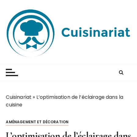
P
a
s
s
e
r
a
u
Cuisinariat
Apprenez dès maintenant à cuisiner
c
o
n
t
e
Cuisinariat
»
L’optimisation de l’éclairage dans la
n
cuisine
u
AMÉNAGEMENT ET DÉCORATION
L’optimisation de l’éclairage dans