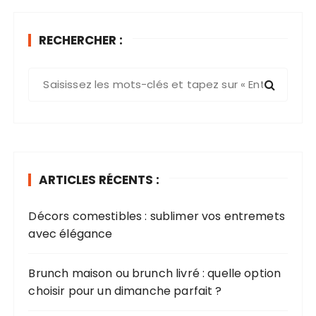
RECHERCHER :
R
e
c
h
e
r
ARTICLES RÉCENTS :
c
h
Décors comestibles : sublimer vos entremets
e
avec élégance​
p
o
u
Brunch maison ou brunch livré : quelle option
r
choisir pour un dimanche parfait ?