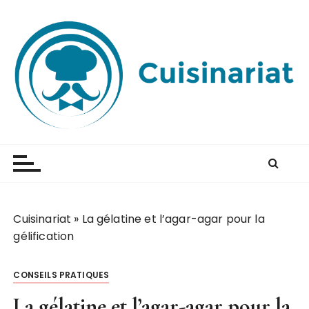
P
a
s
s
e
r
a
u
Cuisinariat
Apprenez dès maintenant à cuisiner
c
o
n
t
e
Cuisinariat
»
La gélatine et l’agar-agar pour la
n
gélification
u
CONSEILS PRATIQUES
La gélatine et l’agar-agar pour la